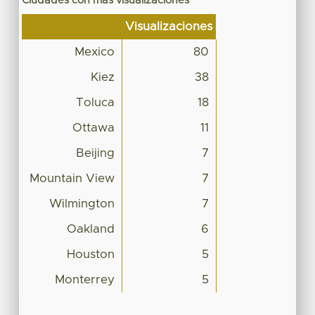
Ciudades con más visualizaciones
Visualizaciones
Mexico
80
Kiez
38
Toluca
18
Ottawa
11
Beijing
7
Mountain View
7
Wilmington
7
Oakland
6
Houston
5
Monterrey
5