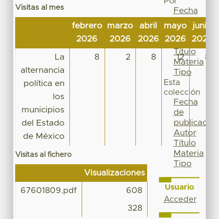
Por
Visitas al mes
Fecha
de
febrero
marzo
abril
mayo
junio
publicación
2026
2026
2026
2026
2026
Autor
Título
La
8
2
8
12
8
Materia
alternancia
Tipo
Esta
política en
colección
los
Fecha
municipios
de
publicación
del Estado
Autor
de México
Título
Materia
Visitas al fichero
Tipo
Visualizaciones
Usuario
67601809.pdf
608
Acceder
328