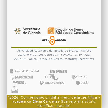
Universidad Autónoma del Estado de México
Instituto
Literario #100. Col. Centro
C.P. 50000. Tel. (01-722)
2262300
Toluca, Estado de México.
rectoria@uaemex.mx
CONACYT
"2026, Conmemoración del ingreso de la científica y
académica Elena Cárdenas Guerrero al Instituto
científico Literario"