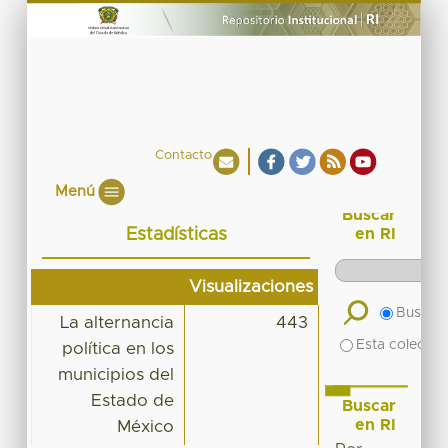
Contacto
Menú
Buscar
Estadísticas
en RI
Visualizaciones
Buscar 
La alternancia
443
Esta colecció
política en los
municipios del
Estado de
Buscar
en RI
México