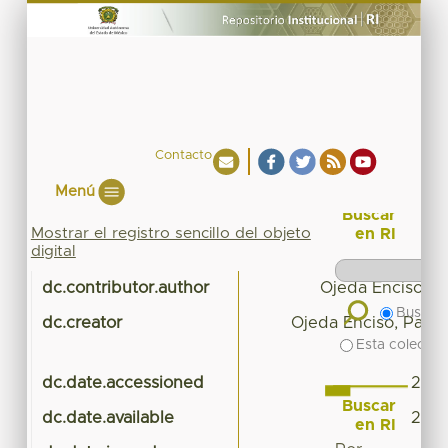
Contacto
Menú
Buscar
Mostrar el registro sencillo del objeto
en RI
digital
dc.contributor.author
Ojeda Enciso, Pa
Buscar 
dc.creator
Ojeda Enciso, Patri
Esta colecció
dc.date.accessioned
2016
Buscar
dc.date.available
2016
en RI