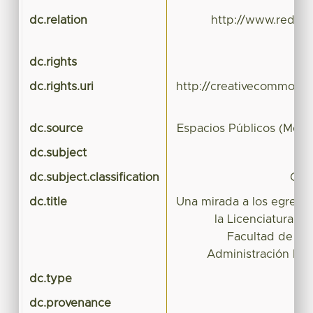
dc.relation
http://www.redalyc
dc.rights
dc.rights.uri
http://creativecommons.
dc.source
Espacios Públicos (Méxi
dc.subject
dc.subject.classification
CIE
dc.title
Una mirada a los egresa
la Licenciatura en
Facultad de Cie
Administración Púb
dc.type
dc.provenance