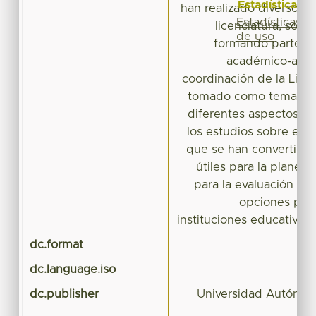
Estadísticas
han realizado diversos e
Estadísticas
licenciatura, sond
de uso
formando parte de
académico-admin
coordinación de la Lice
tomado como tema a l
diferentes aspectos. L
los estudios sobre egr
que se han convertido
útiles para la planea
para la evaluación de 
opciones prof
instituciones educativas 
dc.format
dc.language.iso
dc.publisher
Universidad Autónom