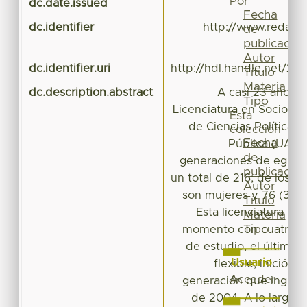
Por
dc.date.issued
Fecha
dc.identifier
http://www.redalyc.
de
publicación
Autor
dc.identifier.uri
http://hdl.handle.net/20
Título
Materia
dc.description.abstract
A casi 23 años d
Tipo
Licenciatura en Sociolog
Esta
de Ciencias Políticas 
colección
Fecha
Pública (UAEM
de
generaciones de egre
publicación
un total de 216; de los c
Autor
son mujeres y 76 (35.
Título
Esta licenciatura ha
Materia
Tipo
momento con cuatro di
de estudio, el último,
Usuario
flexible, inició o
Acceder
generación que ingres
de 2004. A lo largo 