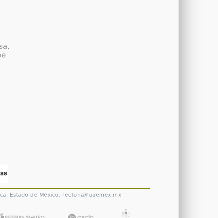
sa,
be
ca, Estado de México.
rectoria@uaemex.mx