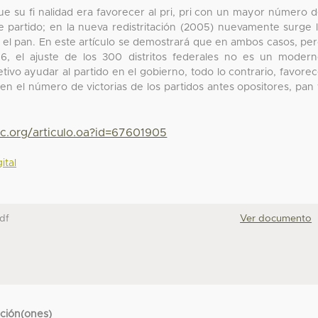
ue su fi nalidad era favorecer al pri, pri con un mayor número 
e partido; en la nueva redistritación (2005) nuevamente surge 
s el pan. En este artículo se demostrará que en ambos casos, pe
06, el ajuste de los 300 distritos federales no es un moder
tivo ayudar al partido en el gobierno, todo lo contrario, favore
o en el número de victorias de los partidos antes opositores, pan
yc.org/articulo.oa?id=67601905
ital
df
Ver documento
cción(ones)