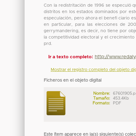
Con la redistritación de 1996 se especuló q
distritos en los estados dominados por est
especulación, pero ahora el benefi ciario e
en particular, para las elecciones de 20
gerrymandering, es decir, no tiene por obje
la competitividad electoral y el crecimient
prd.
http://www.redal
Ir a texto completo:
Mostrar el registro completo del objeto dig
Ficheros en el objeto digital
Nombre:
67601905.p
Tamaño:
453.4Kb
Formato:
PDF
Este ítem aparece en la(s) siguiente(s) cole