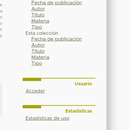
Fecha de publicación
de
Autor
la
Título
ro
Materia
no
Tipo
ce
Esta colección
 y
Fecha de publicación
Autor
Título
Materia
Tipo
Usuario
Acceder
Estadísticas
Estadísticas de uso