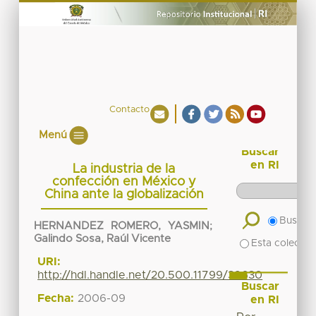
Contacto
Menú
Buscar
en RI
La industria de la
confección en México y
China ante la globalización
Buscar 
HERNANDEZ ROMERO, YASMIN
;
Galindo Sosa, Raúl Vicente
Esta colecció
URI:
http://hdl.handle.net/20.500.11799/39630
Buscar
Fecha:
2006-09
en RI