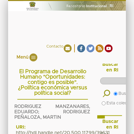
Contacto
Menú
Buscar
en RI
El Programa de Desarrollo
Humano "Oportunidades:
contigo es posible".
¿Política económica versus
política social?
Buscar 
Esta colecció
RODRIGUEZ MANZANARES,
EDUARDO
;
RODRIGUEZ
PEÑALOZA, MARTIN
Buscar
en RI
URI:
http://hdl.handle.net/20.500.11799/39631