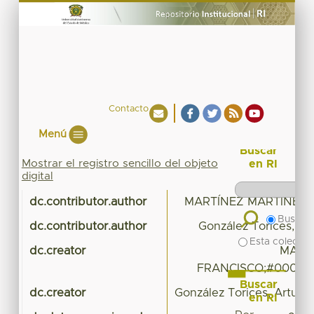
Contacto
Menú
Buscar
Mostrar el registro sencillo del objeto
en RI
digital
dc.contributor.author
MARTÍNEZ MARTÍNEZ,
Buscar 
dc.contributor.author
González Torices, Ar
Esta colecció
dc.creator
MART
FRANCISCO;#0000-
Buscar
dc.creator
González Torices, Arturo
en RI