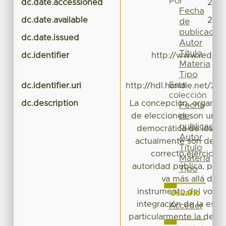
Por
dc.date.accessioned
2016
Fecha
dc.date.available
2016
de
publicación
dc.date.issued
Autor
Título
dc.identifier
http://www.redalyc
Materia
Tipo
Esta
dc.identifier.uri
http://hdl.handle.net/20
colección
dc.description
La concepción, organiza
Fecha
de
de elecciones son un as
publicación
democrática de los E
Autor
actualmente son deter
Título
correcto ejercicio 
Materia
autoridad pública, por 
Tipo
va más allá del 
instrumento del voto; p
Usuario
integración de la estru
Acceder
particularmente la del 