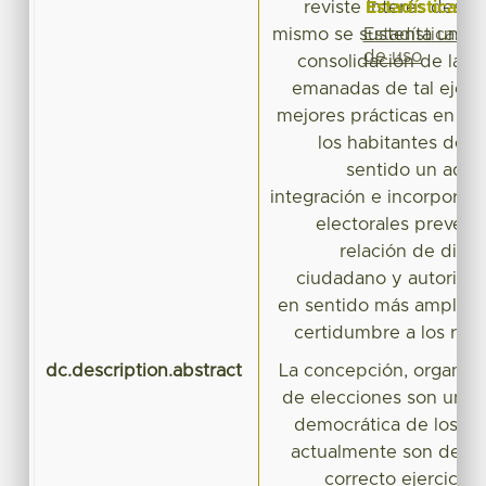
Estadísticas
reviste interés desde 
Estadísticas
mismo se sustenta una b
de uso
consolidación de las i
emanadas de tal ejercic
mejores prácticas en la 
los habitantes de su 
sentido un ade
integración e incorporac
electorales prevendr
relación de dist
ciudadano y autoridad
en sentido más amplio, 
certidumbre a los res
dc.description.abstract
La concepción, organiza
de elecciones son un as
democrática de los E
actualmente son deter
correcto ejercicio 