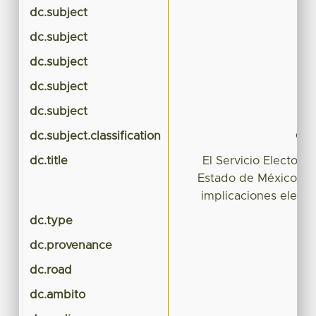
dc.subject
p
dc.subject
dc.subject
dc.subject
dc.subject
dc.subject.classification
CIE
dc.title
El Servicio Electoral
Estado de México: un
implicaciones elect
dc.type
dc.provenance
dc.road
dc.ambito