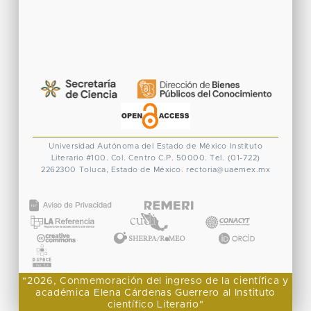
Universidad Autónoma del Estado de México
Instituto
Literario #100. Col. Centro
C.P. 50000. Tel. (01-722)
2262300
Toluca, Estado de México.
rectoria@uaemex.mx
CONACYT
"2026, Conmemoración del ingreso de la científica y
académica Elena Cárdenas Guerrero al Instituto
científico Literario"