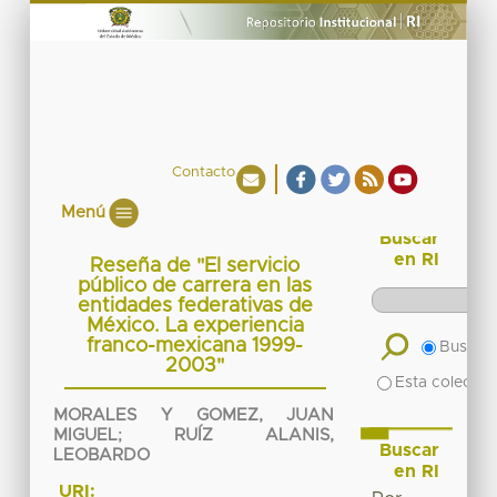
Contacto
Menú
Buscar
en RI
Reseña de "El servicio
público de carrera en las
entidades federativas de
México. La experiencia
franco-mexicana 1999-
Buscar 
2003"
Esta colecció
MORALES Y GOMEZ, JUAN
MIGUEL
;
RUÍZ ALANIS,
Buscar
LEOBARDO
en RI
URI: