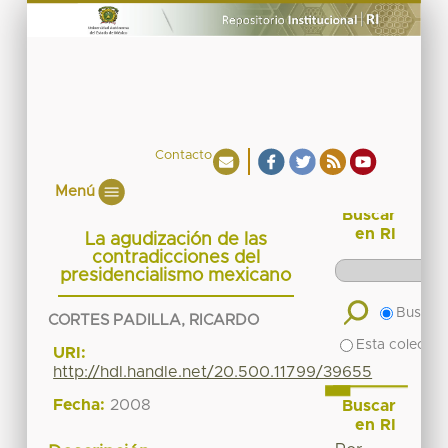
Contacto
Menú
Buscar
en RI
La agudización de las
contradicciones del
presidencialismo mexicano
Buscar 
CORTES PADILLA, RICARDO
Esta colecció
URI:
http://hdl.handle.net/20.500.11799/39655
Fecha:
2008
Buscar
en RI