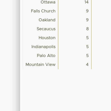
Ottawa
14
Falls Church
9
Oakland
9
Secaucus
8
Houston
5
Indianapolis
5
Palo Alto
5
Mountain View
4