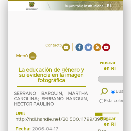
Contacto
Menú
Buscar
en RI
La educación de género y
su evidencia en la imagen
fotográfica
Buscar 
SERRANO BARQUIN, MARTHA
CAROLINA
;
SERRANO BARQUIN,
Esta colecció
HECTOR PAULINO
URI:
Buscar
http://hdl.handle.net/20.500.11799/39675
en RI
Fecha:
2006-04-17