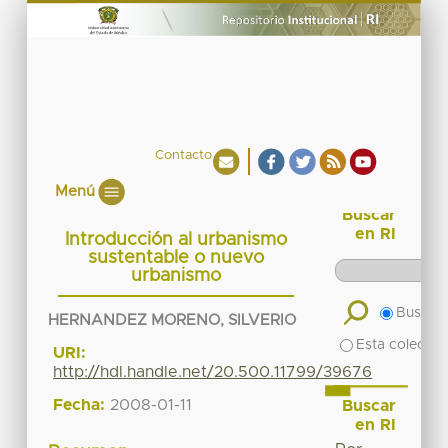
Contacto
Menú
Buscar
en RI
Introducción al urbanismo
sustentable o nuevo
urbanismo
Buscar 
HERNANDEZ MORENO, SILVERIO
Esta colecció
URI:
http://hdl.handle.net/20.500.11799/39676
Fecha:
2008-01-11
Buscar
en RI