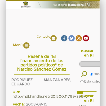
Contacto
Menú
Buscar
en RI
Reseña de "El
financiamiento de los
partidos políticos" de
Narciso Sánchez Gómez
Buscar 
RODRIGUEZ MANZANARES,
Esta colecció
EDUARDO
URI:
Buscar
http://hdl.handle.net/20.500.11799/39677
en RI
Fecha:
2008-09-15