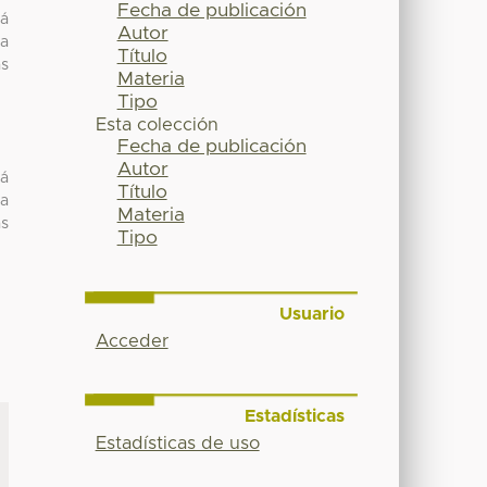
Fecha de publicación
tá
Autor
sa
Título
as
Materia
Tipo
Esta colección
Fecha de publicación
Autor
tá
Título
sa
Materia
as
Tipo
Usuario
Acceder
Estadísticas
Estadísticas de uso