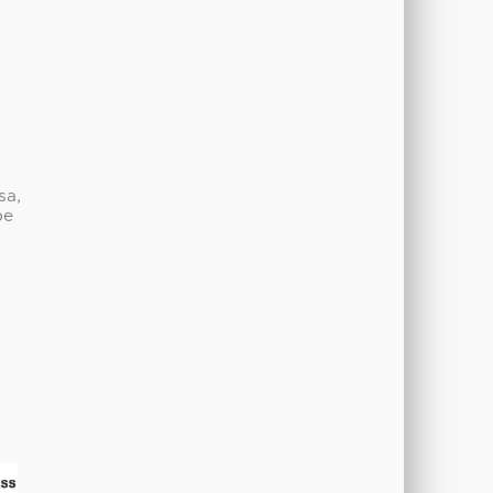
sa,
be