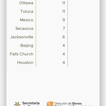
Ottawa
11
Toluca
11
Mexico
9
Secaucus
7
Jacksonville
6
Beijing
4
Falls Church
4
Houston
4