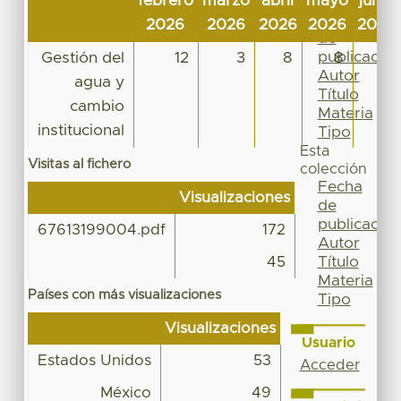
febrero
marzo
abril
mayo
junio
Por
Fecha
2026
2026
2026
2026
2026
de
publicación
Gestión del
12
3
8
8
8
Autor
agua y
Título
cambio
Materia
institucional
Tipo
Esta
Visitas al fichero
colección
Fecha
Visualizaciones
de
publicación
67613199004.pdf
172
Autor
Título
45
Materia
Países con más visualizaciones
Tipo
Visualizaciones
Usuario
Estados Unidos
53
Acceder
México
49