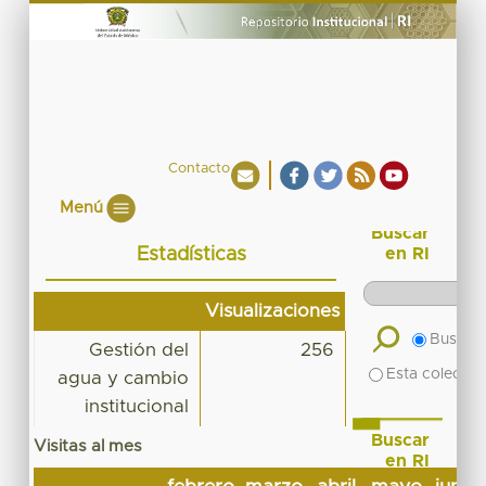
Contacto
Menú
Buscar
Estadísticas
en RI
Visualizaciones
Buscar 
Gestión del
256
Esta colecció
agua y cambio
institucional
Buscar
Visitas al mes
en RI