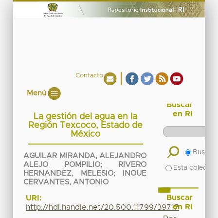
Contacto
Menú
Buscar
en RI
La gestión del agua en la
Región Texcoco, Estado de
México
Buscar 
AGUILAR MIRANDA, ALEJANDRO
ALEJO POMPILIO
;
RIVERO
Esta colecció
HERNANDEZ, MELESIO
;
INOUE
CERVANTES, ANTONIO
Buscar
URI:
en RI
http://hdl.handle.net/20.500.11799/39717