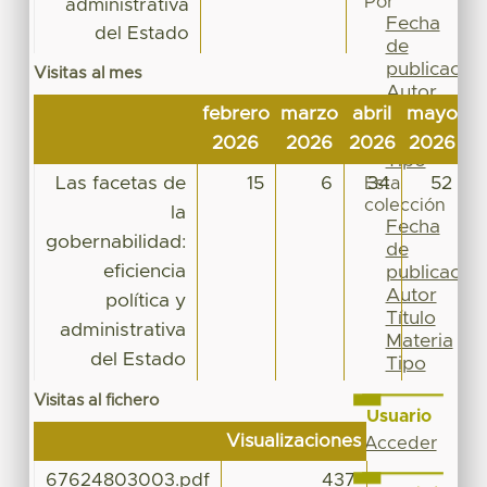
Por
administrativa
Fecha
del Estado
de
publicación
Visitas al mes
Autor
febrero
marzo
abril
mayo
j
Título
Materia
2026
2026
2026
2026
2
Tipo
Las facetas de
15
6
34
52
Esta
colección
la
Fecha
gobernabilidad:
de
eficiencia
publicación
Autor
política y
Título
administrativa
Materia
del Estado
Tipo
Visitas al fichero
Usuario
Visualizaciones
Acceder
67624803003.pdf
437