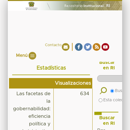
Contacto
Menú
Buscar
Estadísticas
en RI
Visualizaciones
Buscar 
Las facetas de
634
Esta colecció
la
gobernabilidad:
eficiencia
Buscar
en RI
política y