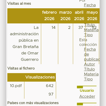
Por
Visitas al mes
Fecha
de
febrero
marzo
abril
mayo
ju
publicación
2026
2026
2026
2026
20
Autor
Título
La
14
2
37
52
Materia
administración
Tipo
Esta
pública en
colección
Gran Bretaña
Fecha
de Omar
de
publicación
Guerrero
Autor
Visitas al fichero
Título
Materia
Visualizaciones
Tipo
10.pdf
642
Usuario
97
Acceder
Países con más visualizaciones