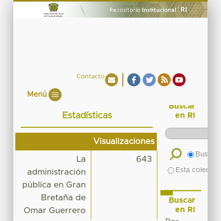
Contacto
Menú
Buscar
Estadísticas
en RI
Visualizaciones
Buscar 
La
643
Esta colecció
administración
pública en Gran
Bretaña de
Buscar
en RI
Omar Guerrero