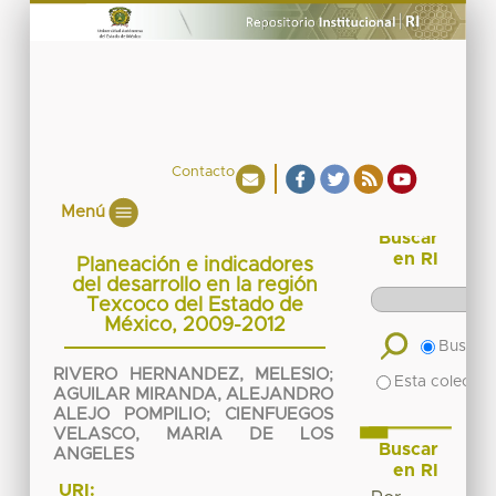
Contacto
Menú
Buscar
en RI
Planeación e indicadores
del desarrollo en la región
Texcoco del Estado de
México, 2009-2012
Buscar 
RIVERO HERNANDEZ, MELESIO
;
Esta colecció
AGUILAR MIRANDA, ALEJANDRO
ALEJO POMPILIO
;
CIENFUEGOS
VELASCO, MARIA DE LOS
Buscar
ANGELES
en RI
URI: