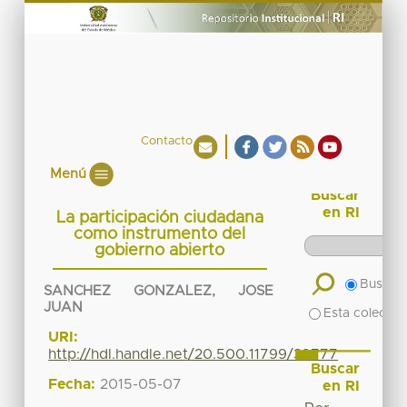
Contacto
Menú
Buscar
en RI
La participación ciudadana
como instrumento del
gobierno abierto
Buscar 
SANCHEZ GONZALEZ, JOSE
JUAN
Esta colecció
URI:
http://hdl.handle.net/20.500.11799/39777
Buscar
Fecha:
2015-05-07
en RI