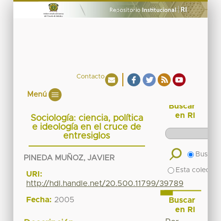
Contacto
Menú
Buscar
en RI
Sociología: ciencia, política
e ideología en el cruce de
entresiglos
Buscar 
PINEDA MUÑOZ, JAVIER
Esta colecció
URI:
http://hdl.handle.net/20.500.11799/39789
Fecha:
2005
Buscar
en RI