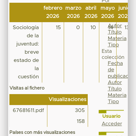
Por
Fecha
febrero
marzo
abril
mayo
junio
de
2026
2026
2026
2026
2026
publicación
Autor
Sociología
15
0
10
14
13
Título
de la
Materia
juventud:
Tipo
Esta
breve
colección
estado de
Fecha
la
de
publicación
cuestión
Autor
Visitas al fichero
Título
Materia
Visualizaciones
Tipo
67681611.pdf
305
Usuario
158
Acceder
Países con más visualizaciones