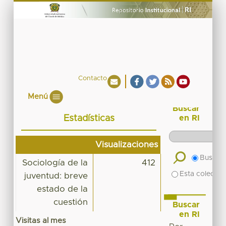
Contacto
Menú
Buscar
Estadísticas
en RI
Visualizaciones
Buscar 
Sociología de la
412
Esta colecció
juventud: breve
estado de la
cuestión
Buscar
en RI
Visitas al mes