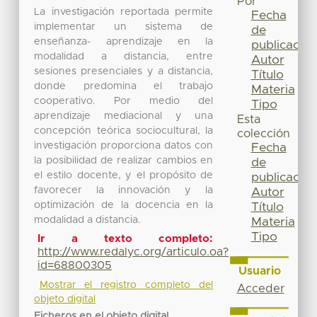
Por
La investigación reportada permite
Fecha
implementar un sistema de
de
enseñanza- aprendizaje en la
publicación
modalidad a distancia, entre
Autor
sesiones presenciales y a distancia,
Título
donde predomina el trabajo
Materia
cooperativo. Por medio del
Tipo
aprendizaje mediacional y una
Esta
concepción teórica sociocultural, la
colección
investigación proporciona datos con
Fecha
la posibilidad de realizar cambios en
de
el estilo docente, y el propósito de
publicación
favorecer la innovación y la
Autor
optimización de la docencia en la
Título
modalidad a distancia.
Materia
Tipo
Ir a texto completo:
http://www.redalyc.org/articulo.oa?
id=68800305
Usuario
Mostrar el registro completo del
Acceder
objeto digital
Ficheros en el objeto digital