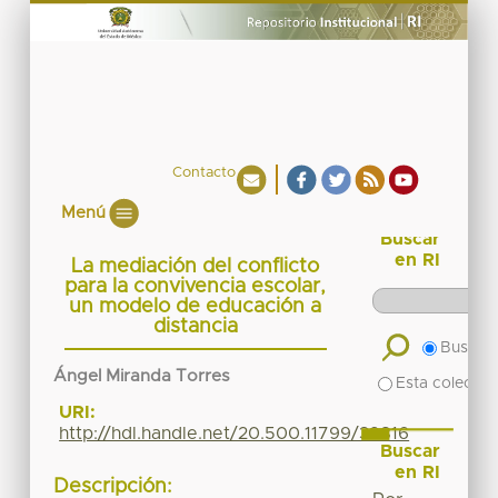
Contacto
Menú
Buscar
en RI
La mediación del conflicto
para la convivencia escolar,
un modelo de educación a
distancia
Buscar 
Ángel Miranda Torres
Esta colecció
URI:
http://hdl.handle.net/20.500.11799/39816
Buscar
en RI
Descripción: