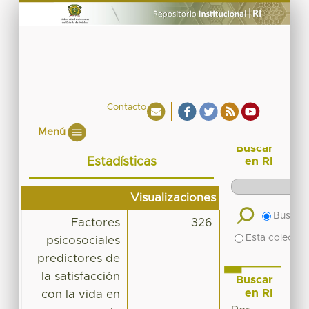
Contacto
Menú
Buscar
Estadísticas
en RI
Visualizaciones
Buscar 
Factores
326
Esta colecció
psicosociales
predictores de
la satisfacción
Buscar
en RI
con la vida en