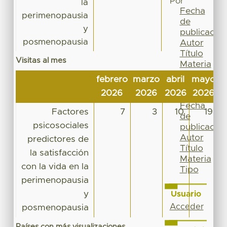
Por
la
Fecha
perimenopausia
de
y
publicación
posmenopausia
Autor
Título
Visitas al mes
Materia
Tipo
febrero
marzo
abril
mayo
j
Esta
2026
2026
2026
2026
2
colección
Fecha
Factores
7
3
10
19
de
psicosociales
publicación
Autor
predictores de
Título
la satisfacción
Materia
con la vida en la
Tipo
perimenopausia
y
Usuario
Acceder
posmenopausia
Países con más visualizaciones