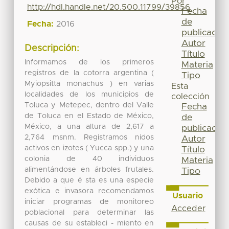
Por
http://hdl.handle.net/20.500.11799/39856
Fecha
de
Fecha:
2016
publicación
Autor
Descripción:
Título
Informamos de los primeros
Materia
registros de la cotorra argentina (
Tipo
Myiopsitta monachus ) en varias
Esta
localidades de los municipios de
colección
Toluca y Metepec, dentro del Valle
Fecha
de Toluca en el Estado de México,
de
México, a una altura de 2,617 a
publicación
2,764 msnm. Registramos nidos
Autor
activos en izotes ( Yucca spp.) y una
Título
colonia de 40 individuos
Materia
alimentándose en árboles frutales.
Tipo
Debido a que é sta es una especie
exótica e invasora recomendamos
Usuario
iniciar programas de monitoreo
Acceder
poblacional para determinar las
causas de su estableci - miento en