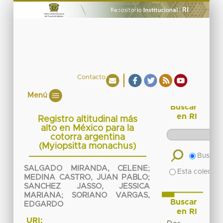
Contacto
Menú
Buscar
en RI
Registro altitudinal más
alto en México para la
cotorra argentina
(Myiopsitta monachus)
Buscar 
SALGADO MIRANDA, CELENE
;
Esta colecció
MEDINA CASTRO, JUAN PABLO
;
SANCHEZ JASSO, JESSICA
MARIANA
;
SORIANO VARGAS,
Buscar
EDGARDO
en RI
URI: