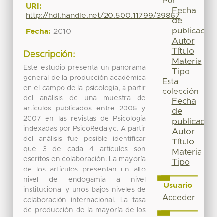
Por
URI:
Fecha
http://hdl.handle.net/20.500.11799/39867
de
publicación
Fecha:
2010
Autor
Título
Descripción:
Materia
Este estudio presenta un panorama
Tipo
general de la producción académica
Esta
en el campo de la psicología, a partir
colección
del análisis de una muestra de
Fecha
artículos publicados entre 2005 y
de
2007 en las revistas de Psicología
publicación
indexadas por PsicoRedalyc. A partir
Autor
del análisis fue posible identificar
Título
que 3 de cada 4 artículos son
Materia
escritos en colaboración. La mayoría
Tipo
de los artículos presentan un alto
nivel de endogamia a nivel
Usuario
institucional y unos bajos niveles de
Acceder
colaboración internacional. La tasa
de producción de la mayoría de los