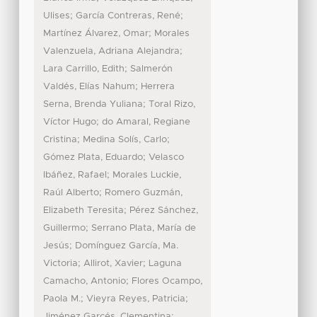
;
;
Ulises
García Contreras, René
;
Martínez Álvarez, Omar
Morales
;
Valenzuela, Adriana Alejandra
;
Lara Carrillo, Edith
Salmerón
;
Valdés, Elías Nahum
Herrera
;
Serna, Brenda Yuliana
Toral Rizo,
;
Víctor Hugo
do Amaral, Regiane
;
;
Cristina
Medina Solís, Carlo
;
Gómez Plata, Eduardo
Velasco
;
Ibáñez, Rafael
Morales Luckie,
;
Raúl Alberto
Romero Guzmán,
;
Elizabeth Teresita
Pérez Sánchez,
;
Guillermo
Serrano Plata, María de
;
Jesús
Domínguez García, Ma.
;
;
Victoria
Allirot, Xavier
Laguna
;
Camacho, Antonio
Flores Ocampo,
;
;
Paola M.
Vieyra Reyes, Patricia
;
Jiménez Garcés, Clementina