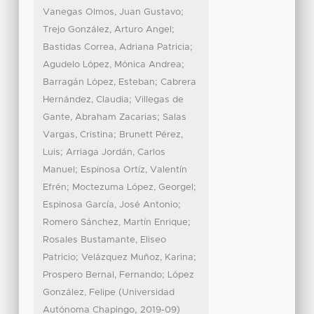
;
Vanegas Olmos, Juan Gustavo
;
Trejo González, Arturo Angel
;
Bastidas Correa, Adriana Patricia
;
Agudelo López, Mónica Andrea
;
Barragán López, Esteban
Cabrera
;
Hernández, Claudia
Villegas de
;
Gante, Abraham Zacarias
Salas
;
Vargas, Cristina
Brunett Pérez,
;
Luis
Arriaga Jordán, Carlos
;
Manuel
Espinosa Ortíz, Valentín
;
;
Efrén
Moctezuma López, Georgel
;
Espinosa García, José Antonio
;
Romero Sánchez, Martín Enrique
Rosales Bustamante, Eliseo
;
;
Patricio
Velázquez Muñoz, Karina
;
Prospero Bernal, Fernando
López
(
González, Felipe
Universidad
,
)
Autónoma Chapingo
2019-09