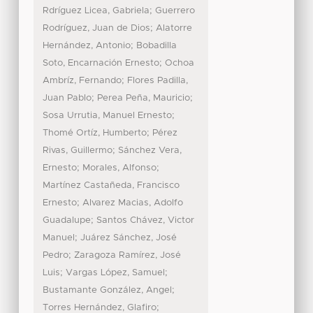
;
Rdríguez Licea, Gabriela
Guerrero
;
Rodríguez, Juan de Dios
Alatorre
;
Hernández, Antonio
Bobadilla
;
Soto, Encarnación Ernesto
Ochoa
;
Ambríz, Fernando
Flores Padilla,
;
;
Juan Pablo
Perea Peña, Mauricio
;
Sosa Urrutia, Manuel Ernesto
;
Thomé Ortíz, Humberto
Pérez
;
Rivas, Guillermo
Sánchez Vera,
;
;
Ernesto
Morales, Alfonso
Martínez Castañeda, Francisco
;
Ernesto
Alvarez Macias, Adolfo
;
Guadalupe
Santos Chávez, Victor
;
Manuel
Juárez Sánchez, José
;
Pedro
Zaragoza Ramírez, José
;
;
Luis
Vargas López, Samuel
;
Bustamante González, Angel
;
Torres Hernández, Glafiro