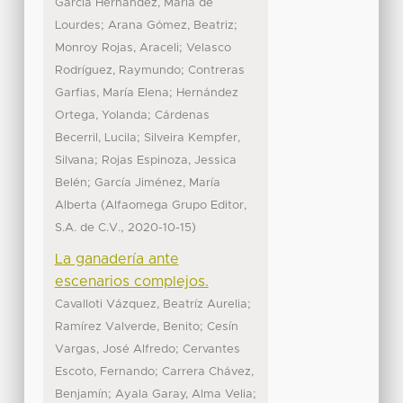
García Hernández, María de
;
;
Lourdes
Arana Gómez, Beatriz
;
Monroy Rojas, Araceli
Velasco
;
Rodríguez, Raymundo
Contreras
;
Garfias, María Elena
Hernández
;
Ortega, Yolanda
Cárdenas
;
Becerril, Lucila
Silveira Kempfer,
;
Silvana
Rojas Espinoza, Jessica
;
Belén
García Jiménez, María
(
Alberta
Alfaomega Grupo Editor,
,
)
S.A. de C.V.
2020-10-15
La ganadería ante
escenarios complejos.
;
Cavalloti Vázquez, Beatríz Aurelia
;
Ramírez Valverde, Benito
Cesín
;
Vargas, José Alfredo
Cervantes
;
Escoto, Fernando
Carrera Chávez,
;
;
Benjamín
Ayala Garay, Alma Velia