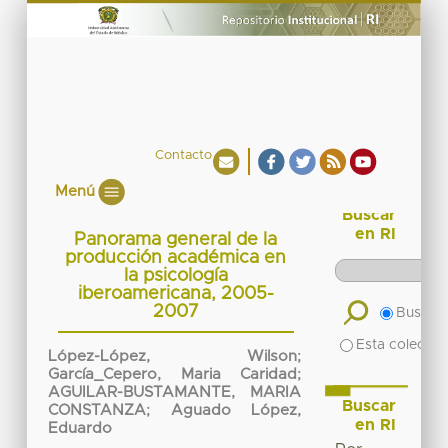
Contacto
Menú
Buscar
en RI
Panorama general de la
producción académica en
la psicología
iberoamericana, 2005-
2007
Buscar 
Esta colecció
López-López, Wilson
;
García_Cepero, Maria Caridad
;
AGUILAR-BUSTAMANTE, MARIA
Buscar
CONSTANZA
;
Aguado López,
en RI
Eduardo