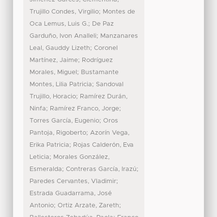
;
Trujillo Condes, Virgilio
Montes de
;
Oca Lemus, Luis G.
De Paz
;
Garduño, Ivon Analleli
Manzanares
;
Leal, Gauddy Lizeth
Coronel
;
Martínez, Jaime
Rodríguez
;
Morales, Miguel
Bustamante
;
Montes, Lilia Patricia
Sandoval
;
Trujillo, Horacio
Ramírez Durán,
;
;
Ninfa
Ramírez Franco, Jorge
;
Torres García, Eugenio
Oros
;
Pantoja, Rigoberto
Azorín Vega,
;
Erika Patricia
Rojas Calderón, Eva
;
Leticia
Morales González,
;
;
Esmeralda
Contreras García, Irazú
;
Paredes Cervantes, Vladimir
Estrada Guadarrama, José
;
;
Antonio
Ortiz Arzate, Zareth