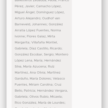
;
Ballesteros Zebadúa, Paola
Franco
;
Pérez, Javier
Camacho López,
;
Miguel Ángel
Domínguez López,
;
Arturo Alejandro
Oudhof van
;
Barneveld, Johannes
González
Arratia López Fuentes, Norma
;
Ivonne
Flores Galaz, Mirta
;
Margarita
Villafaña Montiel,
;
;
Gabriela
Díaz Castillo, Ricardo
;
González Escobar, Sergio
Montero
;
López Lena, María
Hernández
;
Silva, María Azucena
Ruíz
;
Martínez, Ana Olivia
Martínez
;
Garduño, María Dolores
Velasco
;
Fuentes, Miriam Carolina
Cruz
;
Bello, Patricia
Hernández Vergara,
;
;
Gabriela
Olivos Rubio, Micaela
;
Rico González, María de Lourdes