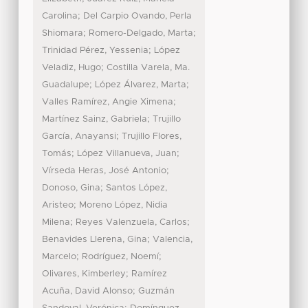
;
Carolina
Del Carpio Ovando, Perla
;
;
Shiomara
Romero-Delgado, Marta
;
Trinidad Pérez, Yessenia
López
;
Veladiz, Hugo
Costilla Varela, Ma.
;
;
Guadalupe
López Álvarez, Marta
;
Valles Ramírez, Angie Ximena
;
Martínez Sainz, Gabriela
Trujillo
;
García, Anayansi
Trujillo Flores,
;
;
Tomás
López Villanueva, Juan
;
Vírseda Heras, José Antonio
;
Donoso, Gina
Santos López,
;
Aristeo
Moreno López, Nidia
;
;
Milena
Reyes Valenzuela, Carlos
;
Benavides Llerena, Gina
Valencia,
;
;
Marcelo
Rodríguez, Noemí
;
Olivares, Kimberley
Ramírez
;
Acuña, David Alonso
Guzmán