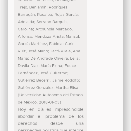
;
Sandoval, Verónica
Domínguez
;
Trejo, Benjamín
Rodríguez
;
Barragán, Rosalba
Rojas García,
;
Adelaida
Serrano Barquín,
;
Carolina
Archundia Mercado,
;
;
Alfonso
Mendoza Arista, Marisol
;
García Martínez, Fabiola
Curiel
;
Ruiz, José Mario
Jacó-Vilela, Ana
;
;
Maria
De Andrade Oliveira, Leila
;
Dávila Díaz, María Elena
Fouce
;
Fernández, José Guillermo
;
Gutiérrez Becerril, Jaime Rodolfo
Gutiérrez González, Martha Elisa
(
Universidad Autonoma del Estado
,
)
de México
2018-01-03
Hoy en día es imprescindible
abordar el problema de los
derechos desde una
perspectiva holística que integre