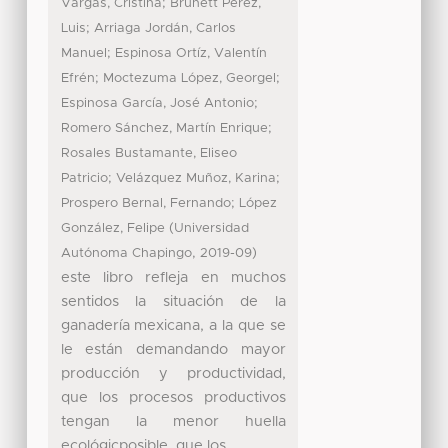
;
Vargas, Cristina
Brunett Pérez,
;
Luis
Arriaga Jordán, Carlos
;
Manuel
Espinosa Ortíz, Valentín
;
;
Efrén
Moctezuma López, Georgel
;
Espinosa García, José Antonio
;
Romero Sánchez, Martín Enrique
Rosales Bustamante, Eliseo
;
;
Patricio
Velázquez Muñoz, Karina
;
Prospero Bernal, Fernando
López
(
González, Felipe
Universidad
,
)
Autónoma Chapingo
2019-09
este libro refleja en muchos
sentidos la situación de la
ganadería mexicana, a la que se
le están demandando mayor
producción y productividad,
que los procesos productivos
tengan la menor huella
ecológicposible, que los ...