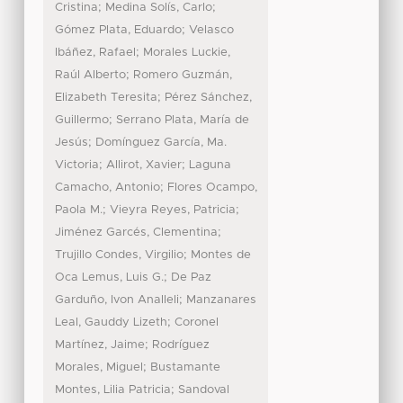
;
;
Cristina
Medina Solís, Carlo
;
Gómez Plata, Eduardo
Velasco
;
Ibáñez, Rafael
Morales Luckie,
;
Raúl Alberto
Romero Guzmán,
;
Elizabeth Teresita
Pérez Sánchez,
;
Guillermo
Serrano Plata, María de
;
Jesús
Domínguez García, Ma.
;
;
Victoria
Allirot, Xavier
Laguna
;
Camacho, Antonio
Flores Ocampo,
;
;
Paola M.
Vieyra Reyes, Patricia
;
Jiménez Garcés, Clementina
;
Trujillo Condes, Virgilio
Montes de
;
Oca Lemus, Luis G.
De Paz
;
Garduño, Ivon Analleli
Manzanares
;
Leal, Gauddy Lizeth
Coronel
;
Martínez, Jaime
Rodríguez
;
Morales, Miguel
Bustamante
;
Montes, Lilia Patricia
Sandoval