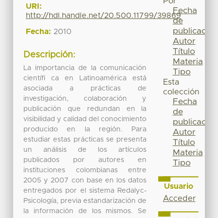
Por
URI:
Fecha
http://hdl.handle.net/20.500.11799/39869
de
publicación
Fecha:
2010
Autor
Título
Descripción:
Materia
La importancia de la comunicación
Tipo
científi ca en Latinoamérica está
Esta
asociada a prácticas de
colección
investigación, colaboración y
Fecha
publicación que redundan en la
de
visibilidad y calidad del conocimiento
publicación
producido en la región. Para
Autor
estudiar estas prácticas se presenta
Título
un análisis de los artículos
Materia
publicados por autores en
Tipo
instituciones colombianas entre
2005 y 2007 con base en los datos
Usuario
entregados por el sistema Redalyc-
Acceder
Psicología, previa estandarización de
la información de los mismos. Se