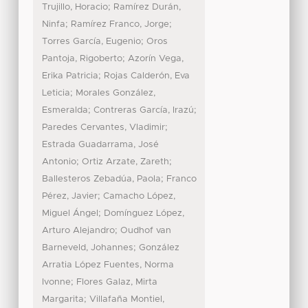
;
Trujillo, Horacio
Ramírez Durán,
;
;
Ninfa
Ramírez Franco, Jorge
;
Torres García, Eugenio
Oros
;
Pantoja, Rigoberto
Azorín Vega,
;
Erika Patricia
Rojas Calderón, Eva
;
Leticia
Morales González,
;
;
Esmeralda
Contreras García, Irazú
;
Paredes Cervantes, Vladimir
Estrada Guadarrama, José
;
;
Antonio
Ortiz Arzate, Zareth
;
Ballesteros Zebadúa, Paola
Franco
;
Pérez, Javier
Camacho López,
;
Miguel Ángel
Domínguez López,
;
Arturo Alejandro
Oudhof van
;
Barneveld, Johannes
González
Arratia López Fuentes, Norma
;
Ivonne
Flores Galaz, Mirta
;
Margarita
Villafaña Montiel,