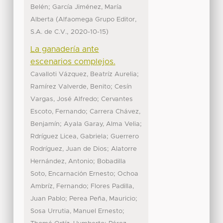
;
Belén
García Jiménez, María
(
Alberta
Alfaomega Grupo Editor,
,
)
S.A. de C.V.
2020-10-15
La ganadería ante
escenarios complejos.
;
Cavalloti Vázquez, Beatríz Aurelia
;
Ramírez Valverde, Benito
Cesín
;
Vargas, José Alfredo
Cervantes
;
Escoto, Fernando
Carrera Chávez,
;
;
Benjamín
Ayala Garay, Alma Velia
;
Rdríguez Licea, Gabriela
Guerrero
;
Rodríguez, Juan de Dios
Alatorre
;
Hernández, Antonio
Bobadilla
;
Soto, Encarnación Ernesto
Ochoa
;
Ambríz, Fernando
Flores Padilla,
;
;
Juan Pablo
Perea Peña, Mauricio
;
Sosa Urrutia, Manuel Ernesto