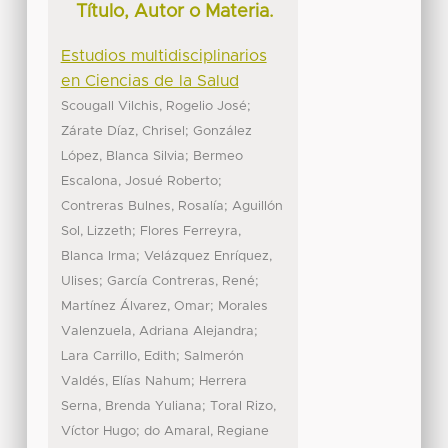
Título, Autor o Materia.
Estudios multidisciplinarios
en Ciencias de la Salud
;
Scougall Vilchis, Rogelio José
;
Zárate Díaz, Chrisel
González
;
López, Blanca Silvia
Bermeo
;
Escalona, Josué Roberto
;
Contreras Bulnes, Rosalía
Aguillón
;
Sol, Lizzeth
Flores Ferreyra,
;
Blanca Irma
Velázquez Enríquez,
;
;
Ulises
García Contreras, René
;
Martínez Álvarez, Omar
Morales
;
Valenzuela, Adriana Alejandra
;
Lara Carrillo, Edith
Salmerón
;
Valdés, Elías Nahum
Herrera
;
Serna, Brenda Yuliana
Toral Rizo,
;
Víctor Hugo
do Amaral, Regiane