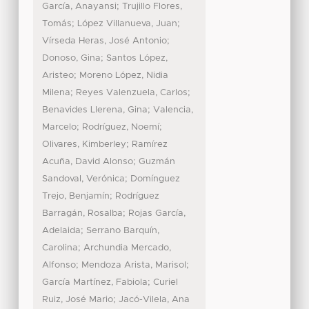
;
García, Anayansi
Trujillo Flores,
;
;
Tomás
López Villanueva, Juan
;
Vírseda Heras, José Antonio
;
Donoso, Gina
Santos López,
;
Aristeo
Moreno López, Nidia
;
;
Milena
Reyes Valenzuela, Carlos
;
Benavides Llerena, Gina
Valencia,
;
;
Marcelo
Rodríguez, Noemí
;
Olivares, Kimberley
Ramírez
;
Acuña, David Alonso
Guzmán
;
Sandoval, Verónica
Domínguez
;
Trejo, Benjamín
Rodríguez
;
Barragán, Rosalba
Rojas García,
;
Adelaida
Serrano Barquín,
;
Carolina
Archundia Mercado,
;
;
Alfonso
Mendoza Arista, Marisol
;
García Martínez, Fabiola
Curiel
;
Ruiz, José Mario
Jacó-Vilela, Ana