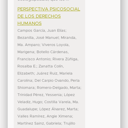
PERSPECTIVA PSICOSOCIAL
DE LOS DERECHOS
HUMANOS
;
Campos García, Juan Elías
;
Bezanilla, José Manuel
Miranda,
;
Ma. Amparo
Viveros Loyola,
;
Marigena
Botello Cárdenas,
;
Francisco Antonio
Rivera Zúñiga,
;
Rosalba E.
Zanatta Colín,
;
Elizabeth
Juárez Ruiz, Mariela
;
Carolina
Del Carpio Ovando, Perla
;
;
Shiomara
Romero-Delgado, Marta
;
Trinidad Pérez, Yessenia
López
;
Veladiz, Hugo
Costilla Varela, Ma.
;
;
Guadalupe
López Álvarez, Marta
;
Valles Ramírez, Angie Ximena
;
Martínez Sainz, Gabriela
Trujillo