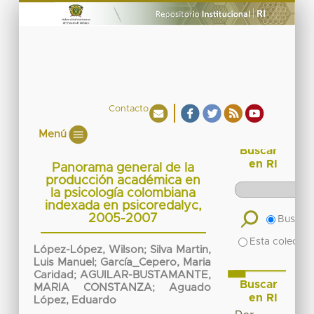
Contacto
Menú
Buscar
en RI
Panorama general de la
producción académica en
la psicología colombiana
indexada en psicoredalyc,
2005-2007
Buscar 
Esta colecció
López-López, Wilson
;
Silva Martin,
Luis Manuel
;
García_Cepero, Maria
Caridad
;
AGUILAR-BUSTAMANTE,
Buscar
MARIA CONSTANZA
;
Aguado
en RI
López, Eduardo