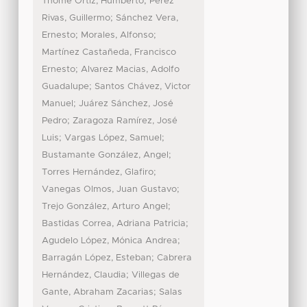
;
Thomé Ortíz, Humberto
Pérez
;
Rivas, Guillermo
Sánchez Vera,
;
;
Ernesto
Morales, Alfonso
Martínez Castañeda, Francisco
;
Ernesto
Alvarez Macias, Adolfo
;
Guadalupe
Santos Chávez, Victor
;
Manuel
Juárez Sánchez, José
;
Pedro
Zaragoza Ramírez, José
;
;
Luis
Vargas López, Samuel
;
Bustamante González, Angel
;
Torres Hernández, Glafiro
;
Vanegas Olmos, Juan Gustavo
;
Trejo González, Arturo Angel
;
Bastidas Correa, Adriana Patricia
;
Agudelo López, Mónica Andrea
;
Barragán López, Esteban
Cabrera
;
Hernández, Claudia
Villegas de
;
Gante, Abraham Zacarias
Salas