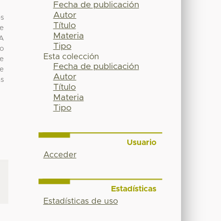
Fecha de publicación
Autor
os
Título
de
Materia
 A
Tipo
do
Esta colección
se
Fecha de publicación
de
Autor
as
Título
Materia
Tipo
Usuario
Acceder
Estadísticas
Estadísticas de uso