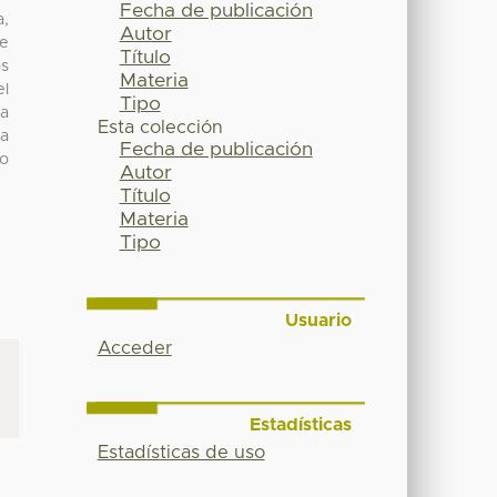
Fecha de publicación
a,
Autor
ue
Título
os
Materia
el
Tipo
la
Esta colección
ia
Fecha de publicación
so
Autor
Título
Materia
Tipo
Usuario
Acceder
Estadísticas
Estadísticas de uso