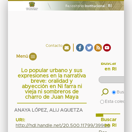
Contacto
Menú
Buscar
en RI
Lo popular urbano y sus
expresiones en la narrativa
breve: oralidad y
abyección en Ni farra ni
vieja ni sombreros de
Buscar 
charro de Juan Maya
Esta colecció
ANAYA LÓPEZ, ALIJ AQUETZA
Buscar
URI:
en RI
http://hdl.handle.net/20.500.11799/39906