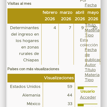
Por
Visitas al mes
Fecha
de
febrero
marzo
abril
mayo
ju
publicación
2026
2026
2026
2026
20
Autor
Título
Determinantes
4
7
9
20
Materia
del ingreso en
Tipo
Esta
los hogares
colección
en zonas
Fecha
rurales de
de
publicación
Chiapas
Autor
Países con más visualizaciones
Título
Materia
Visualizaciones
Tipo
Estados Unidos
59
Usuario
Alemania
44
Acceder
México
33