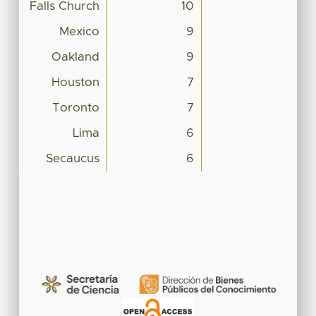
Falls Church
10
Mexico
9
Oakland
9
Houston
7
Toronto
7
Lima
6
Secaucus
6