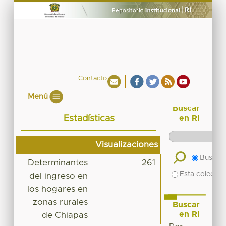
Contacto
Menú
Buscar
Estadísticas
en RI
Visualizaciones
Buscar 
Determinantes
261
Esta colecció
del ingreso en
los hogares en
zonas rurales
Buscar
en RI
de Chiapas