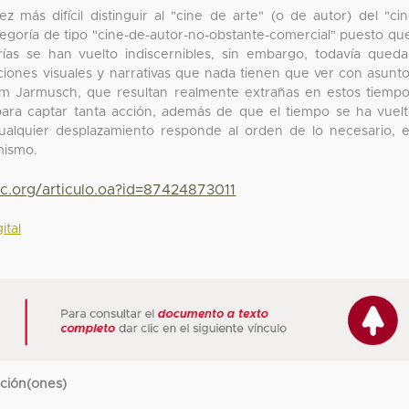
 más difícil distinguir al "cine de arte" (o de autor) del "ci
tegoría de tipo "cine-de-autor-no-obstante-comercial" puesto qu
rías se han vuelto indiscernibles, sin embargo, todavía qued
ciones visuales y narrativas que nada tienen que ver con asunt
m Jarmusch, que resultan realmente extrañas en estos tiemp
para captar tanta acción, además de que el tiempo se ha vuel
ualquier desplazamiento responde al orden de lo necesario, 
mismo.
yc.org/articulo.oa?id=87424873011
ital
cción(ones)