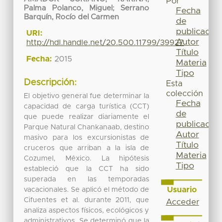
Por
Palma Polanco, Miguel
;
Serrano
Fecha
Barquín, Rocío del Carmen
de
publicación
URI:
Autor
http://hdl.handle.net/20.500.11799/39927
Título
Fecha:
2015
Materia
Tipo
Descripción:
Esta
colección
El objetivo general fue determinar la
Fecha
capacidad de carga turística (CCT)
de
que puede realizar diariamente el
publicación
Parque Natural Chankanaab, destino
Autor
masivo para los excursionistas de
Título
cruceros que arriban a la isla de
Materia
Cozumel, México. La hipótesis
Tipo
estableció que la CCT ha sido
superada en las temporadas
Usuario
vacacionales. Se aplicó el método de
Cifuentes et al. durante 2011, que
Acceder
analiza aspectos físicos, ecológicos y
administrativos. Se determinó que la