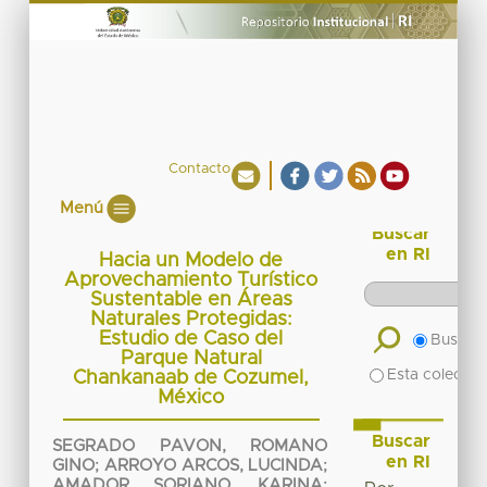
Contacto
Menú
Buscar
en RI
Hacia un Modelo de
Aprovechamiento Turístico
Sustentable en Áreas
Naturales Protegidas:
Estudio de Caso del
Buscar 
Parque Natural
Esta colecció
Chankanaab de Cozumel,
México
Buscar
SEGRADO PAVON, ROMANO
en RI
GINO
;
ARROYO ARCOS, LUCINDA
;
AMADOR SORIANO, KARINA
;