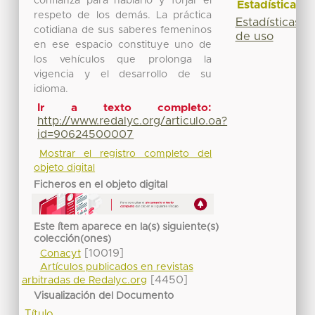
confianza para hablarlo y forjar el
Estadísticas
respeto de los demás. La práctica
Estadísticas
cotidiana de sus saberes femeninos
de uso
en ese espacio constituye uno de
los vehículos que prolonga la
vigencia y el desarrollo de su
idioma.
Ir a texto completo:
http://www.redalyc.org/articulo.oa?
id=90624500007
Mostrar el registro completo del
objeto digital
Ficheros en el objeto digital
Este ítem aparece en la(s) siguiente(s)
colección(ones)
[10019]
Conacyt
Artículos publicados en revistas
[4450]
arbitradas de Redalyc.org
Visualización del Documento
Título