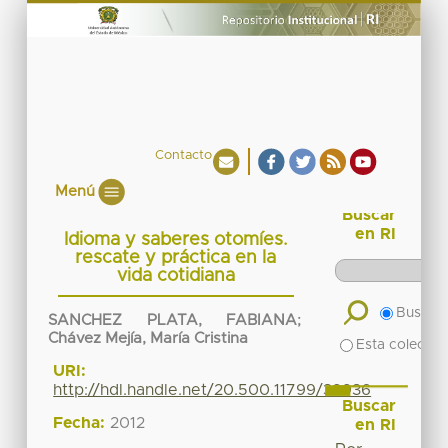
Contacto
Menú
Buscar
en RI
Idioma y saberes otomíes.
rescate y práctica en la
vida cotidiana
Buscar 
SANCHEZ PLATA, FABIANA
;
Chávez Mejía, María Cristina
Esta colecció
URI:
http://hdl.handle.net/20.500.11799/39936
Buscar
Fecha:
2012
en RI