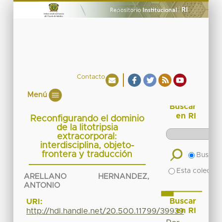
Contacto
Menú
Buscar
en RI
Reconfigurando el dominio
de la litotripsia
extracorporal:
interdisciplina, objeto-
frontera y traducción
Buscar 
Esta colecció
ARELLANO HERNANDEZ,
ANTONIO
Buscar
URI:
en RI
http://hdl.handle.net/20.500.11799/39939