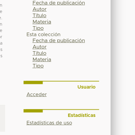
Fecha de publicación
en
Autor
de
Título
e.
Materia
ón
Tipo
te
Esta colección
r
Fecha de publicación
ia
Autor
as
Título
es
Materia
Tipo
Usuario
Acceder
Estadísticas
Estadísticas de uso