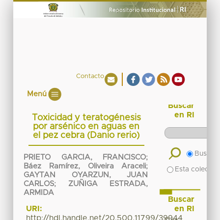
Contacto
Menú
Buscar
en RI
Toxicidad y teratogénesis
por arsénico en aguas en
el pez cebra (Danio rerio)
Buscar 
PRIETO GARCIA, FRANCISCO
;
Báez Ramírez, Oliveira Araceli
;
Esta colecció
GAYTAN OYARZUN, JUAN
CARLOS
;
ZUÑIGA ESTRADA,
ARMIDA
Buscar
en RI
URI:
http://hdl.handle.net/20.500.11799/39944