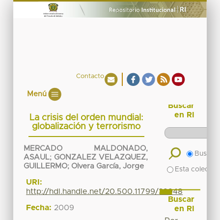
Contacto
Menú
Buscar
en RI
La crisis del orden mundial:
globalización y terrorismo
MERCADO MALDONADO,
Buscar 
ASAUL
;
GONZALEZ VELAZQUEZ,
GUILLERMO
;
Olvera García, Jorge
Esta colecció
URI:
http://hdl.handle.net/20.500.11799/39948
Buscar
Fecha:
2009
en RI