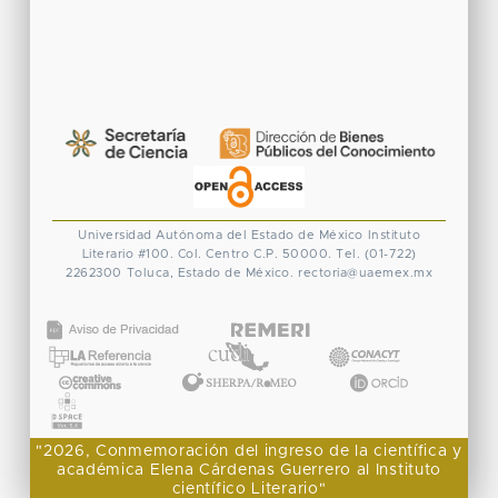
Universidad Autónoma del Estado de México
Instituto
Literario #100. Col. Centro
C.P. 50000. Tel. (01-722)
2262300
Toluca, Estado de México.
rectoria@uaemex.mx
CONACYT
"2026, Conmemoración del ingreso de la científica y
académica Elena Cárdenas Guerrero al Instituto
científico Literario"