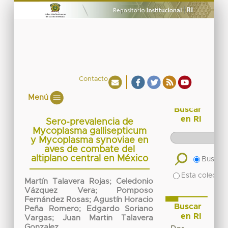
Contacto
Menú
Buscar
en RI
Sero-prevalencia de
Mycoplasma gallisepticum
y Mycoplasma synoviae en
aves de combate del
altiplano central en México
Buscar 
Esta colecció
Martín Talavera Rojas
;
Celedonio
Vázquez Vera
;
Pomposo
Fernández Rosas
;
Agustín Horacio
Buscar
Peña Romero
;
Edgardo Soriano
en RI
Vargas
;
Juan Martin Talavera
Gonzalez