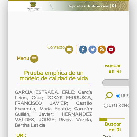
Contacto
Menú
Buscar
en RI
Prueba empírica de un
modelo de calidad de vida
GARCIA ESTRADA, ERLE
;
García
Buscar 
Lirios, Cruz
;
ROSAS FERRUSCA,
FRANCISCO JAVIER
;
Castillo
Esta colecció
Escamilla, María Beatriz
;
Carreón
Guillén, Javier
;
HERNANDEZ
VALDES, JORGE
;
Rivera Varela,
Buscar
Bertha Leticia
en RI
URI: