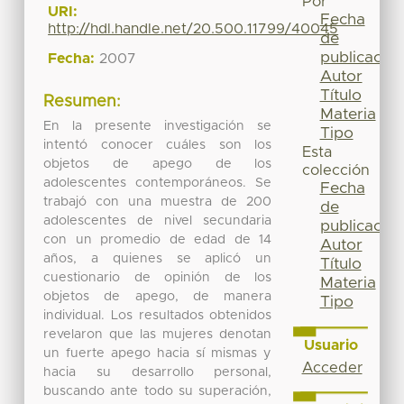
Por
URI:
Fecha
http://hdl.handle.net/20.500.11799/40045
de
publicación
Fecha:
2007
Autor
Título
Resumen:
Materia
En la presente investigación se
Tipo
intentó conocer cuáles son los
Esta
objetos de apego de los
colección
adolescentes contemporáneos. Se
Fecha
trabajó con una muestra de 200
de
adolescentes de nivel secundaria
publicación
con un promedio de edad de 14
Autor
años, a quienes se aplicó un
Título
cuestionario de opinión de los
Materia
objetos de apego, de manera
Tipo
individual. Los resultados obtenidos
revelaron que las mujeres denotan
Usuario
un fuerte apego hacia sí mismas y
Acceder
hacia su desarrollo personal,
buscando ante todo su superación,