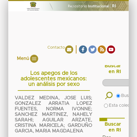
Contacto
Menú
Buscar
en RI
Los apegos de los
adolescentes mexicanos:
un análisis por sexo
Buscar 
VALDEZ MEDINA, JOSE LUIS
;
GONZALEZ ARRATIA LOPEZ
Esta colecció
FUENTES, NORMA IVONNE
;
SANCHEZ MARTINEZ, NAHELY
SARAHI
;
AGUILAR ARZATE,
Buscar
CRISTINA MARICELA
;
GARDUÑO
en RI
GARCIA, MARIA MAGDALENA