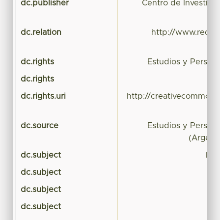
dc.publisher
Centro de Investiga
dc.relation
http://www.redaly
dc.rights
Estudios y Perspe
dc.rights
dc.rights.uri
http://creativecommons.
dc.source
Estudios y Perspe
(Argent
dc.subject
Est
dc.subject
dc.subject
dc.subject