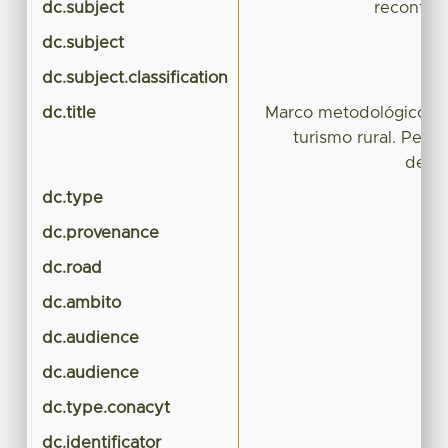
dc.subject
reconfigu
dc.subject
dc.subject.classification
CI
dc.title
Marco metodológico par
turismo rural. Persp
desd
dc.type
dc.provenance
dc.road
dc.ambito
dc.audience
dc.audience
dc.type.conacyt
dc.identificator