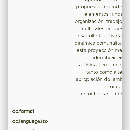
propuesta, trazando co
elementos fundament
organización, trabajo m
culturales propios) pa
desarrollo la actividad 
dinámica comunalitaria.
esta proyección metodo
identificar las o
actividad en un conte
tanto como alternat
apropiación del ambien
como un 
reconfiguración neoli
dc.format
dc.language.iso