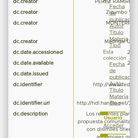
Por
dc.creator
PEREZ RAMIREZ,
Fecha
dc.creator
Zizumbo Villar
de
publicación
dc.creator
MONTERROSO
Autor
N
Título
Materia
dc.creator
Madrigal Urib
Tipo
Esta
dc.date.accessioned
2016
colección
dc.date.available
2016
Fecha
de
dc.date.issued
publicación
Autor
dc.identifier
http://www.redalyc
Título
Materia
Tipo
dc.identifier.uri
http://hdl.handle.net/20
dc.description
Los recientes plante
Usuario
propuesta comunalitaria
Acceder
con disímiles orienta
andamiajes que 