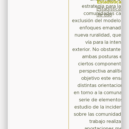
Estadísticas
estrategia para la rev
Estadísticas
comunidades campes
de uso
exclusión del modelo neol
enfoques emanados e
nueva ruralidad, que l
vía para la intensif
exterior. No obstante e
ambas posturas es po
ciertos componentes 
perspectiva analítica.
objetivo este ensayo 
distintas orientacione
en torno a la comunalid
serie de elementos qu
estudio de la incidencia
sobre las comunidades 
trabajo realiza un
aportaciones metod