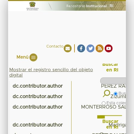
Contacto
Menú
Buscar
Mostrar el registro sencillo del objeto
en RI
digital
dc.contributor.author
PEREZ RAMIR
Buscar 
dc.contributor.author
Zizumbo Vi
Esta colecció
dc.contributor.author
MONTERROSO SALVAT
Buscar
dc.contributor.author
Madrigal U
en RI