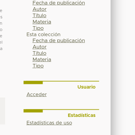
Fecha de publicación
Autor
de
Título
os
Materia
en
Tipo
go
Esta colección
de
Fecha de publicación
el
Autor
 a
Título
Materia
Tipo
Usuario
Acceder
Estadísticas
Estadísticas de uso