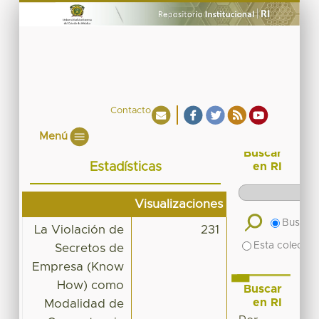
Contacto
Menú
Buscar
Estadísticas
en RI
Visualizaciones
Buscar 
La Violación de
231
Esta colecció
Secretos de
Empresa (Know
How) como
Buscar
en RI
Modalidad de