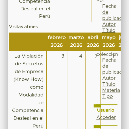
Por
Competencia
Fecha
Desleal en el
de
Perú
publicación
Autor
Visitas al mes
Título
Materia
febrero
marzo
abril
mayo
juni
Tipo
2026
2026
2026
2026
202
Esta
colección
La Violación
3
4
7
1
1
Fecha
de Secretos
de
de Empresa
publicación
Autor
(Know How)
Título
como
Materia
Modalidad
Tipo
de
Competencia
Usuario
Acceder
Desleal en el
Perú