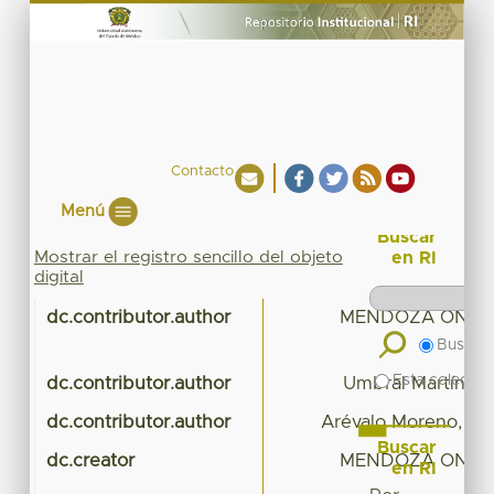
Contacto
Menú
Buscar
Mostrar el registro sencillo del objeto
en RI
digital
dc.contributor.author
MENDOZA ONTIV
Buscar 
Esta colecció
dc.contributor.author
Umbral Martínez,
dc.contributor.author
Arévalo Moreno, Mar
Buscar
dc.creator
MENDOZA ONTIV
en RI