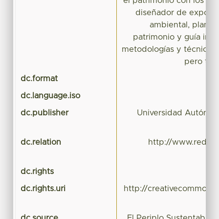
el patrimonio con los vis
diseñador de exposic
ambiental, planifi
patrimonio y guía inté
metodologías y técnicas 
pero tam
dc.format
dc.language.iso
dc.publisher
Universidad Autónom
dc.relation
http://www.redalyc
dc.rights
dc.rights.uri
http://creativecommons.
dc.source
El Periplo Sustentable