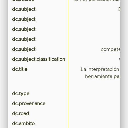
dc.subject
Estu
dc.subject
dc.subject
dc.subject
dc.subject
competencia
dc.subject.classification
CIE
dc.title
La interpretación de
herramienta para e
dc.type
dc.provenance
dc.road
dc.ambito