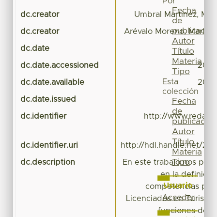
Por
Fecha
dc.creator
Umbral Martínez, Marí
de
publicación
dc.creator
Arévalo Moreno, Marla Na
Autor
dc.date
Título
Materia
dc.date.accessioned
2016
Tipo
Esta
dc.date.available
2016
colección
dc.date.issued
Fecha
de
dc.identifier
http://www.redalyc.
publicación
i
Autor
Título
dc.identifier.uri
http://hdl.handle.net/20
Materia
Tipo
dc.description
En este trabajo nos pro
en la definició
Usuario
competencias prof
Acceder
Licenciados en Turismo
funciones de in