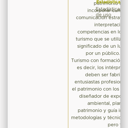
Estadísticas
patrimonio natur
Estadísticas
incorporar cursos
de uso
comunicación estratég
interpretación,
competencias en los p
turismo que se utilizará
significado de un luga
por un público. Lo
Turismo con formación en
es decir, los intérpret
deben ser fabrican
entusiastas profesiona
el patrimonio con los vis
diseñador de exposic
ambiental, planifi
patrimonio y guía inté
metodologías y técnicas 
pero tam