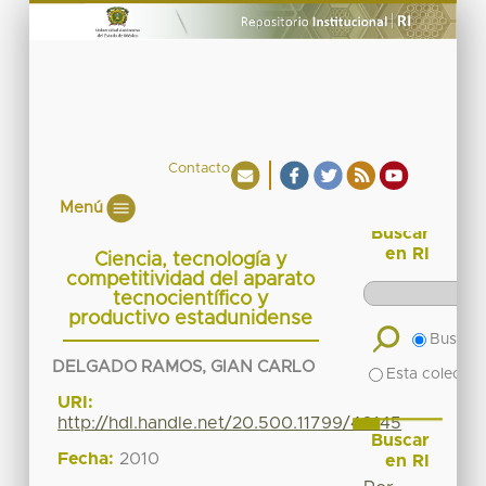
Contacto
Menú
Buscar
en RI
Ciencia, tecnología y
competitividad del aparato
tecnocientífico y
productivo estadunidense
Buscar 
DELGADO RAMOS, GIAN CARLO
Esta colecció
URI:
http://hdl.handle.net/20.500.11799/40145
Buscar
Fecha:
2010
en RI