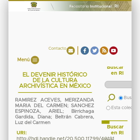
Contacto
Menú
Buscar
en RI
EL DEVENIR HISTÓRICO
DE LA CULTURA
ARCHIVÍSTICA EN MÉXICO
Buscar 
RAMIREZ ACEVES, MERIZANDA
MARIA DEL CARMEN
;
SANCHEZ
Esta colecció
ESPINOZA, ARIEL
;
Birrichaga
Gardida, Diana
;
Beltrán Cabrera,
Luz del Carmen
Buscar
en RI
URI:
http://hdl.handle.net/20.500.11799/40191