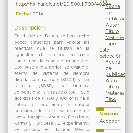
Por
http://hdl.handle.net/20.500.11799/40204
Fecha
de
Fecha:
2014
publicación
Autor
Descripción:
Título
En el valle de Toluca, se han hecho
Materia
pocos esfuerzos para valorar las
Tipo
prácticas que se utilizan en la
Esta
agricultura de conservación como
colección
son el uso de camas permanentes.
Fecha
Con base a lo anterior, se evaluó el
de
efecto del sistema de siembra
publicación
directa con rastrojo (SDCR) y sin
Autor
rastrojo (SDSR) y siembra
Título
convencional sin rastrojo (SC), bajo
Materia
dos dosis de N (60 y 100 kg N ha-1)
Tipo
sobre el rendimiento y calidad
nutricional de cuatro variedades de
Usuario
avena forrajera (Avemex, Obsidiana,
Acceder
Karma y Turquesa). El experimento
se condujo en Toluca, México