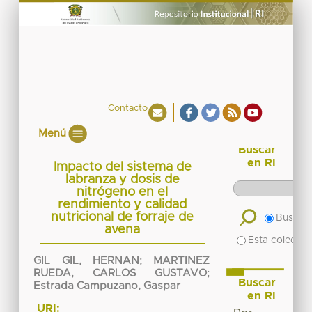
Contacto
Menú
Buscar
en RI
Impacto del sistema de
labranza y dosis de
nitrógeno en el
rendimiento y calidad
nutricional de forraje de
Buscar 
avena
Esta colecció
GIL GIL, HERNAN
;
MARTINEZ
RUEDA, CARLOS GUSTAVO
;
Buscar
Estrada Campuzano, Gaspar
en RI
URI: