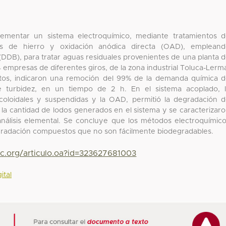
plementar un sistema electroquímico, mediante tratamientos 
dos de hierro y oxidación anódica directa (OAD), emplean
DDB), para tratar aguas residuales provenientes de una planta 
 empresas de diferentes giros, de la zona industrial Toluca-Lerm
ntos, indicaron una remoción del 99% de la demanda química 
turbidez, en un tiempo de 2 h. En el sistema acoplado, l
 coloidales y suspendidas y la OAD, permitió la degradación 
 la cantidad de lodos generados en el sistema y se caracterizar
análisis elemental. Se concluye que los métodos electroquímic
degradación compuestos que no son fácilmente biodegradables.
yc.org/articulo.oa?id=323627681003
ital