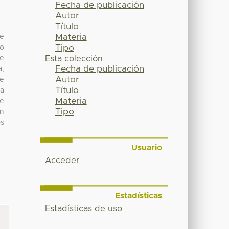
Fecha de publicación
Autor
Título
Materia
de
Tipo
do
de
Esta colección
Fecha de publicación
a,
Autor
de
Título
a
Materia
de
Tipo
on
os
Usuario
Acceder
Estadísticas
Estadísticas de uso