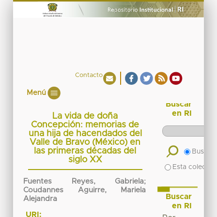
Contacto
Menú
Buscar
en RI
La vida de doña
Concepción: memorias de
una hija de hacendados del
Valle de Bravo (México) en
las primeras décadas del
Buscar 
siglo XX
Esta colecció
Fuentes Reyes, Gabriela
;
Coudannes Aguirre, Mariela
Buscar
Alejandra
en RI
URI: