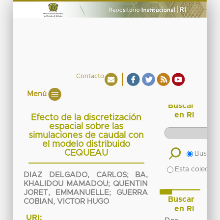
Contacto
Menú
Buscar
en RI
Efecto de la discretización
espacial sobre las
simulaciones de caudal con
el modelo distribuido
CEQUEAU
Buscar 
Esta colecció
DIAZ DELGADO, CARLOS
;
BA,
KHALIDOU MAMADOU
;
QUENTIN
JORET, EMMANUELLE
;
GUERRA
Buscar
COBIAN, VICTOR HUGO
en RI
URI: